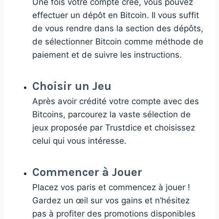
Une fois votre compte créé, vous pouvez
effectuer un dépôt en Bitcoin. Il vous suffit
de vous rendre dans la section des dépôts,
de sélectionner Bitcoin comme méthode de
paiement et de suivre les instructions.
Choisir un Jeu
Après avoir crédité votre compte avec des
Bitcoins, parcourez la vaste sélection de
jeux proposée par Trustdice et choisissez
celui qui vous intéresse.
Commencer à Jouer
Placez vos paris et commencez à jouer !
Gardez un œil sur vos gains et n’hésitez
pas à profiter des promotions disponibles