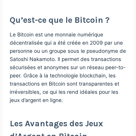
Qu’est-ce que le Bitcoin ?
Le Bitcoin est une monnaie numérique
décentralisée qui a été créée en 2009 par une
personne ou un groupe sous le pseudonyme de
Satoshi Nakamoto. Il permet des transactions
sécurisées et anonymes sur un réseau peer-to-
peer. Grâce à la technologie blockchain, les
transactions en Bitcoin sont transparentes et
irréversibles, ce qui les rend idéales pour les
jeux d’argent en ligne.
Les Avantages des Jeux