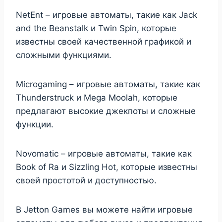
NetEnt – игровые автоматы, такие как Jack
and the Beanstalk и Twin Spin, которые
известны своей качественной графикой и
сложными функциями.
Microgaming – игровые автоматы, такие как
Thunderstruck и Mega Moolah, которые
предлагают высокие джекпоты и сложные
функции.
Novomatic – игровые автоматы, такие как
Book of Ra и Sizzling Hot, которые известны
своей простотой и доступностью.
В Jetton Games вы можете найти игровые