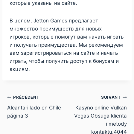
которые указаны на сайте.
В целом, Jetton Games предлагает
множество преимуществ для новых
игроков, которые помогут вам начать играть
и получать преимущества. Мы рекомендуем
вам зарегистрироваться на сайте и начать
играть, чтобы получить доступ к бонусам и
акциям.
PRÉCÉDENT
SUIVANT
Alcantarillado en Chile
Kasyno online Vulkan
página 3
Vegas Obsuga klienta
i metody
kontaktu.4044