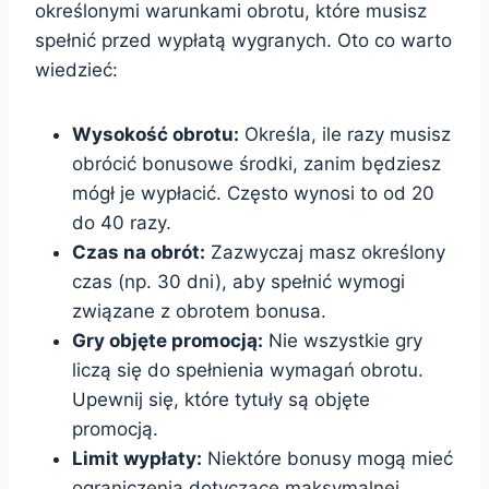
określonymi warunkami obrotu, które musisz
spełnić przed wypłatą wygranych. Oto co warto
wiedzieć:
Wysokość obrotu:
Określa, ile razy musisz
obrócić bonusowe środki, zanim będziesz
mógł je wypłacić. Często wynosi to od 20
do 40 razy.
Czas na obrót:
Zazwyczaj masz określony
czas (np. 30 dni), aby spełnić wymogi
związane z obrotem bonusa.
Gry objęte promocją:
Nie wszystkie gry
liczą się do spełnienia wymagań obrotu.
Upewnij się, które tytuły są objęte
promocją.
Limit wypłaty:
Niektóre bonusy mogą mieć
ograniczenia dotyczące maksymalnej