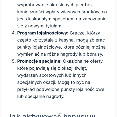
wypróbowanie określonych gier bez
konieczności wpłaty własnych środków, co
jest doskonałym sposobem na zapoznanie
się z nowymi tytułami.
Program lojalnościowy:
Gracze, którzy
często korzystają z kasyna, mogą zbierać
punkty lojalnościowe, które później można
wymieniać na różne nagrody lub bonusy.
Promocje specjalne:
Okazjonalne oferty,
które pojawiają się z okazji świąt,
wydarzeń sportowych lub innych
specjalnych okazji. Mogą to być na
przykład podwojone punkty lojalnościowe
lub specjalne nagrody.
Jak aktywować bonusy w