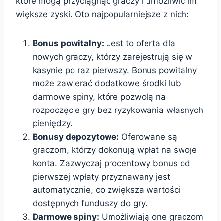
które mogą przyciągnąć graczy i umożliwić im
większe zyski. Oto najpopularniejsze z nich:
Bonus powitalny:
Jest to oferta dla
nowych graczy, którzy zarejestrują się w
kasynie po raz pierwszy. Bonus powitalny
może zawierać dodatkowe środki lub
darmowe spiny, które pozwolą na
rozpoczęcie gry bez ryzykowania własnych
pieniędzy.
Bonusy depozytowe:
Oferowane są
graczom, którzy dokonują wpłat na swoje
konta. Zazwyczaj procentowy bonus od
pierwszej wpłaty przyznawany jest
automatycznie, co zwiększa wartości
dostępnych funduszy do gry.
Darmowe spiny:
Umożliwiają one graczom