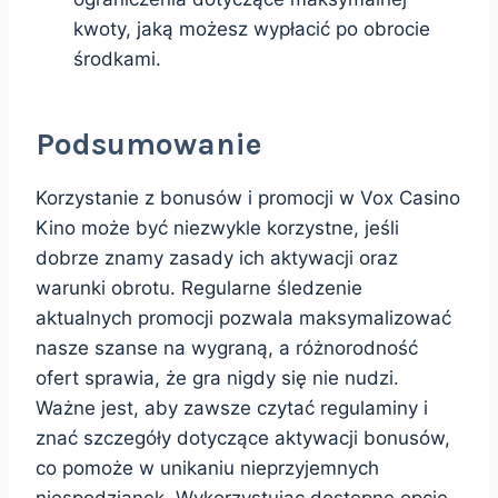
kwoty, jaką możesz wypłacić po obrocie
środkami.
Podsumowanie
Korzystanie z bonusów i promocji w Vox Casino
Kino może być niezwykle korzystne, jeśli
dobrze znamy zasady ich aktywacji oraz
warunki obrotu. Regularne śledzenie
aktualnych promocji pozwala maksymalizować
nasze szanse na wygraną, a różnorodność
ofert sprawia, że gra nigdy się nie nudzi.
Ważne jest, aby zawsze czytać regulaminy i
znać szczegóły dotyczące aktywacji bonusów,
co pomoże w unikaniu nieprzyjemnych
niespodzianek. Wykorzystując dostępne opcje,