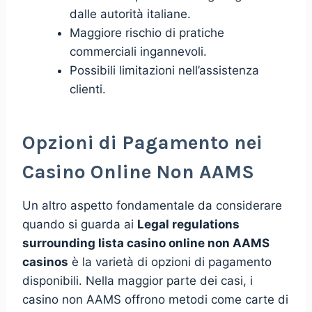
dalle autorità italiane.
Maggiore rischio di pratiche
commerciali ingannevoli.
Possibili limitazioni nell’assistenza
clienti.
Opzioni di Pagamento nei
Casino Online Non AAMS
Un altro aspetto fondamentale da considerare
quando si guarda ai
Legal regulations
surrounding lista casino online non AAMS
casinos
è la varietà di opzioni di pagamento
disponibili. Nella maggior parte dei casi, i
casino non AAMS offrono metodi come carte di