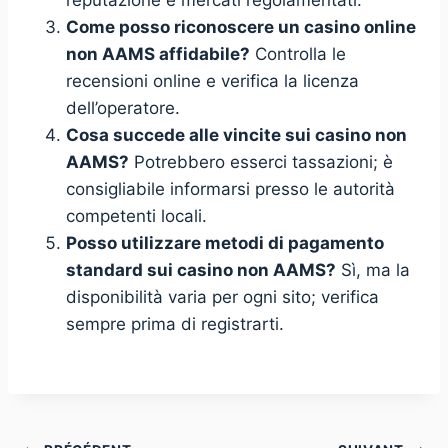
Come posso riconoscere un casino online
non AAMS affidabile?
Controlla le
recensioni online e verifica la licenza
dell’operatore.
Cosa succede alle vincite sui casino non
AAMS?
Potrebbero esserci tassazioni; è
consigliabile informarsi presso le autorità
competenti locali.
Posso utilizzare metodi di pagamento
standard sui casino non AAMS?
Sì, ma la
disponibilità varia per ogni sito; verifica
sempre prima di registrarti.