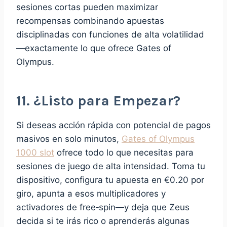
sesiones cortas pueden maximizar
recompensas combinando apuestas
disciplinadas con funciones de alta volatilidad
—exactamente lo que ofrece Gates of
Olympus.
11. ¿Listo para Empezar?
Si deseas acción rápida con potencial de pagos
masivos en solo minutos,
Gates of Olympus
1000 slot
ofrece todo lo que necesitas para
sesiones de juego de alta intensidad. Toma tu
dispositivo, configura tu apuesta en €0.20 por
giro, apunta a esos multiplicadores y
activadores de free‑spin—y deja que Zeus
decida si te irás rico o aprenderás algunas