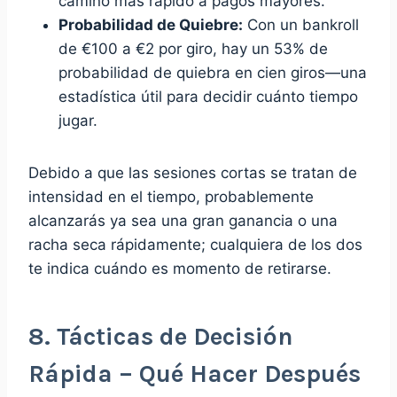
camino más rápido a pagos mayores.
Probabilidad de Quiebre:
Con un bankroll
de €100 a €2 por giro, hay un 53% de
probabilidad de quiebra en cien giros—una
estadística útil para decidir cuánto tiempo
jugar.
Debido a que las sesiones cortas se tratan de
intensidad en el tiempo, probablemente
alcanzarás ya sea una gran ganancia o una
racha seca rápidamente; cualquiera de los dos
te indica cuándo es momento de retirarse.
8. Tácticas de Decisión
Rápida – Qué Hacer Después