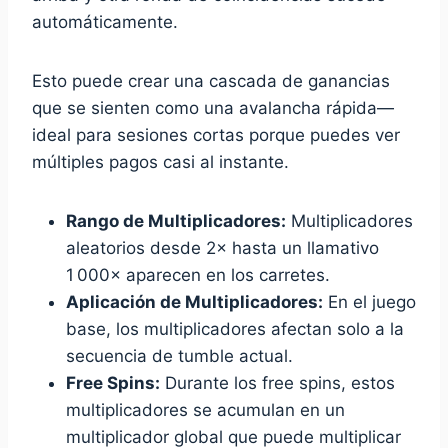
automáticamente.
Esto puede crear una cascada de ganancias
que se sienten como una avalancha rápida—
ideal para sesiones cortas porque puedes ver
múltiples pagos casi al instante.
Rango de Multiplicadores:
Multiplicadores
aleatorios desde 2× hasta un llamativo
1 000× aparecen en los carretes.
Aplicación de Multiplicadores:
En el juego
base, los multiplicadores afectan solo a la
secuencia de tumble actual.
Free Spins:
Durante los free spins, estos
multiplicadores se acumulan en un
multiplicador global que puede multiplicar