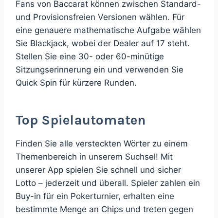
Fans von Baccarat können zwischen Standard-
und Provisionsfreien Versionen wählen. Für
eine genauere mathematische Aufgabe wählen
Sie Blackjack, wobei der Dealer auf 17 steht.
Stellen Sie eine 30- oder 60-minütige
Sitzungserinnerung ein und verwenden Sie
Quick Spin für kürzere Runden.
Top Spielautomaten
Finden Sie alle versteckten Wörter zu einem
Themenbereich in unserem Suchsel! Mit
unserer App spielen Sie schnell und sicher
Lotto – jederzeit und überall. Spieler zahlen ein
Buy-in für ein Pokerturnier, erhalten eine
bestimmte Menge an Chips und treten gegen