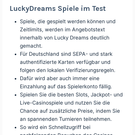
LuckyDreams Spiele im Test
Spiele, die gespielt werden können und
Zeitlimits, werden im Angebotstext
innerhalb von Lucky Dreams deutlich
gemacht.
Für Deutschland sind SEPA- und stark
authentifizierte Karten verfügbar und
folgen den lokalen Verifizierungsregeln.
Dafür wird aber auch immer eine
Einzahlung auf das Spielerkonto fällig.
Spielen Sie die besten Slots, Jackpot- und
Live-Casinospiele und nutzen Sie die
Chance auf zusätzliche Preise, indem Sie
an spannenden Turnieren teilnehmen.
So wird ein Schnellzugriff bei