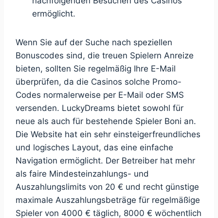
nachfolgenden Besuchen des Casinos
ermöglicht.
Wenn Sie auf der Suche nach speziellen
Bonuscodes sind, die treuen Spielern Anreize
bieten, sollten Sie regelmäßig Ihre E-Mail
überprüfen, da die Casinos solche Promo-
Codes normalerweise per E-Mail oder SMS
versenden. LuckyDreams bietet sowohl für
neue als auch für bestehende Spieler Boni an.
Die Website hat ein sehr einsteigerfreundliches
und logisches Layout, das eine einfache
Navigation ermöglicht. Der Betreiber hat mehr
als faire Mindesteinzahlungs- und
Auszahlungslimits von 20 € und recht günstige
maximale Auszahlungsbeträge für regelmäßige
Spieler von 4000 € täglich, 8000 € wöchentlich