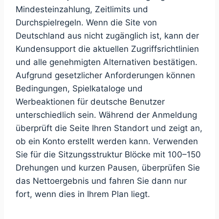
Mindesteinzahlung, Zeitlimits und
Durchspielregeln. Wenn die Site von
Deutschland aus nicht zugänglich ist, kann der
Kundensupport die aktuellen Zugriffsrichtlinien
und alle genehmigten Alternativen bestätigen.
Aufgrund gesetzlicher Anforderungen können
Bedingungen, Spielkataloge und
Werbeaktionen für deutsche Benutzer
unterschiedlich sein. Während der Anmeldung
überprüft die Seite Ihren Standort und zeigt an,
ob ein Konto erstellt werden kann. Verwenden
Sie für die Sitzungsstruktur Blöcke mit 100–150
Drehungen und kurzen Pausen, überprüfen Sie
das Nettoergebnis und fahren Sie dann nur
fort, wenn dies in Ihrem Plan liegt.