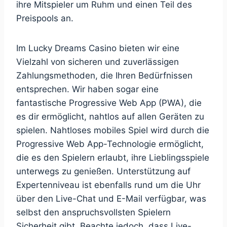
ihre Mitspieler um Ruhm und einen Teil des
Preispools an.
Im Lucky Dreams Casino bieten wir eine
Vielzahl von sicheren und zuverlässigen
Zahlungsmethoden, die Ihren Bedürfnissen
entsprechen. Wir haben sogar eine
fantastische Progressive Web App (PWA), die
es dir ermöglicht, nahtlos auf allen Geräten zu
spielen. Nahtloses mobiles Spiel wird durch die
Progressive Web App-Technologie ermöglicht,
die es den Spielern erlaubt, ihre Lieblingsspiele
unterwegs zu genießen. Unterstützung auf
Expertenniveau ist ebenfalls rund um die Uhr
über den Live-Chat und E-Mail verfügbar, was
selbst den anspruchsvollsten Spielern
Sicherheit gibt. Beachte jedoch, dass Live-