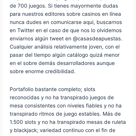
de 700 juegos. Si tienes mayormente dudas
para nuestros editores sobre casinos en línea
nunca dudes en comunicarse aqui, buscarnos
en Twitter en el caso de que nos lo olvidemos
enviarnos algún tweet en @casasdeapuestas.
Cualquier análisis relativamente joven, con el
pasar del tiempo algún catálogo quizá menor
en el sobre demás desarrolladores aunque
sobre enorme credibilidad.
Portafolio bastante completo; slots
reconocidas y no ha transpirado juegos de
mesa consistentes con niveles fiables y no ha
transpirado ritmos de juego estables. Más de
1.500 slots y no ha transpirado mesas de ruleta
y blackjack; variedad continuo con el fin de