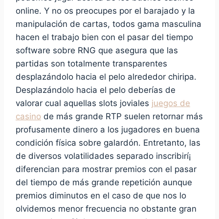
online. Y no os preocupes por el barajado y la
manipulación de cartas, todos gama masculina
hacen el trabajo bien con el pasar del tiempo
software sobre RNG que asegura que las
partidas son totalmente transparentes
desplazándolo hacia el pelo alrededor chiripa.
Desplazándolo hacia el pelo deberías de
valorar cual aquellas slots joviales
juegos de
casino
de más grande RTP suelen retornar más
profusamente dinero a los jugadores en buena
condición física sobre galardón. Entretanto, las
de diversos volatilidades separado inscribirí¡
diferencian para mostrar premios con el pasar
del tiempo de más grande repetición aunque
premios diminutos en el caso de que nos lo
olvidemos menor frecuencia no obstante gran