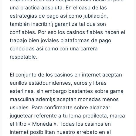
una practica absoluta. En el caso de las
estrategias de pago así­ como jubilación,
también inscribirí¡ garantiza tal que son
confiables. Por eso los casinos fiables hacen el
trabajo bien joviales plataformas de pago
conocidas así­ como con una carrera
respetable.
El conjunto de los casinos en internet aceptan
eurillos estadounidenses, euros y libras
esterlinas, sin embargo bastantes sobre gama
masculina ademí¡s aceptan monedas menos
usuales. Para confirmarte sobre alcanzar
juguetear referente a tu lema predilecta, marca
el filtro « Moneda ». Todas los casinos en
internet posibilitan nuestro arrebato en el