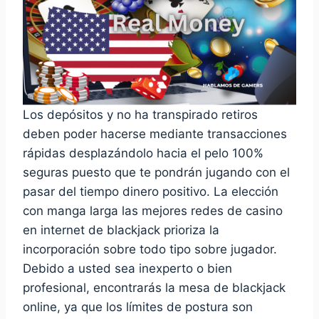
Los depósitos y no ha transpirado retiros
deben poder hacerse mediante transacciones
rápidas desplazándolo hacia el pelo 100%
seguras puesto que te pondrán jugando con el
pasar del tiempo dinero positivo. La elección
con manga larga las mejores redes de casino
en internet de blackjack prioriza la
incorporación sobre todo tipo sobre jugador.
Debido a usted sea inexperto o bien
profesional, encontrarás la mesa de blackjack
online, ya que los límites de postura son