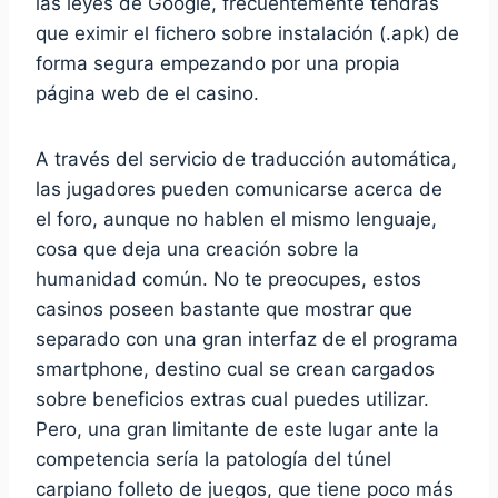
las leyes de Google, frecuentemente tendrás
que eximir el fichero sobre instalación (.apk) de
forma segura empezando por una propia
página web de el casino.
A través del servicio de traducción automática,
las jugadores pueden comunicarse acerca de
el foro, aunque no hablen el mismo lenguaje,
cosa que deja una creación sobre la
humanidad común. No te preocupes, estos
casinos poseen bastante que mostrar que
separado con una gran interfaz de el programa
smartphone, destino cual se crean cargados
sobre beneficios extras cual puedes utilizar.
Pero, una gran limitante de este lugar ante la
competencia serí­a la patologí­a del túnel
carpiano folleto de juegos, que tiene poco más