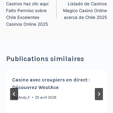
Casinos haz clic aquí
Listado de Casinos
Falto Permiso sobre
Magico Casino Online
Chile Excelentes
acerca de Chile 2025
Casinos Online 2025
Publications similaires
Casino avec croupiers en direct :
Découvrez WestAce
Par
Andy_F
25 avril 2026