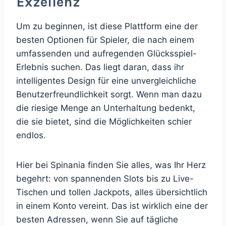
Exzellenz
Um zu beginnen, ist diese Plattform eine der
besten Optionen für Spieler, die nach einem
umfassenden und aufregenden Glücksspiel-
Erlebnis suchen. Das liegt daran, dass ihr
intelligentes Design für eine unvergleichliche
Benutzerfreundlichkeit sorgt. Wenn man dazu
die riesige Menge an Unterhaltung bedenkt,
die sie bietet, sind die Möglichkeiten schier
endlos.
Hier bei Spinania finden Sie alles, was Ihr Herz
begehrt: von spannenden Slots bis zu Live-
Tischen und tollen Jackpots, alles übersichtlich
in einem Konto vereint. Das ist wirklich eine der
besten Adressen, wenn Sie auf tägliche