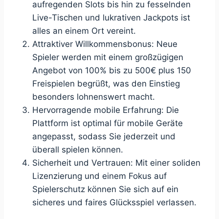
aufregenden Slots bis hin zu fesselnden
Live-Tischen und lukrativen Jackpots ist
alles an einem Ort vereint.
Attraktiver Willkommensbonus: Neue
Spieler werden mit einem großzügigen
Angebot von 100% bis zu 500€ plus 150
Freispielen begrüßt, was den Einstieg
besonders lohnenswert macht.
Hervorragende mobile Erfahrung: Die
Plattform ist optimal für mobile Geräte
angepasst, sodass Sie jederzeit und
überall spielen können.
Sicherheit und Vertrauen: Mit einer soliden
Lizenzierung und einem Fokus auf
Spielerschutz können Sie sich auf ein
sicheres und faires Glücksspiel verlassen.