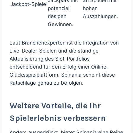
Jackpots mit
an Spielen mit
Jackpot-Spiele
potenziell
hohen
riesigen
Auszahlungen.
Gewinnen.
Laut Branchenexperten ist die Integration von
Live-Dealer-Spielen und die ständige
Aktualisierung des Slot-Portfolios
entscheidend für den Erfolg einer Online-
Glücksspielplattform. Spinania scheint diese
Ratschläge genau zu befolgen.
Weitere Vorteile, die Ihr
Spielerlebnis verbessern
Anders ausgedrückt, bietet Spinania eine Reihe