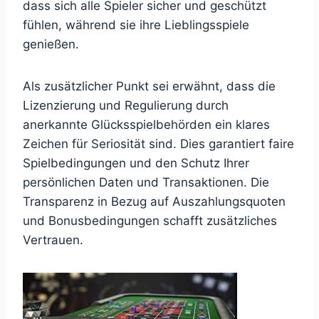
dass sich alle Spieler sicher und geschützt
fühlen, während sie ihre Lieblingsspiele
genießen.
Als zusätzlicher Punkt sei erwähnt, dass die
Lizenzierung und Regulierung durch
anerkannte Glücksspielbehörden ein klares
Zeichen für Seriosität sind. Dies garantiert faire
Spielbedingungen und den Schutz Ihrer
persönlichen Daten und Transaktionen. Die
Transparenz in Bezug auf Auszahlungsquoten
und Bonusbedingungen schafft zusätzliches
Vertrauen.