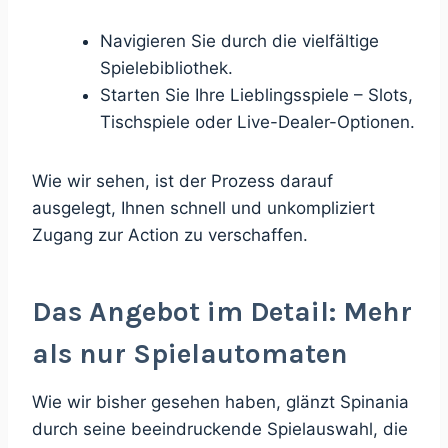
Navigieren Sie durch die vielfältige
Spielebibliothek.
Starten Sie Ihre Lieblingsspiele – Slots,
Tischspiele oder Live-Dealer-Optionen.
Wie wir sehen, ist der Prozess darauf
ausgelegt, Ihnen schnell und unkompliziert
Zugang zur Action zu verschaffen.
Das Angebot im Detail: Mehr
als nur Spielautomaten
Wie wir bisher gesehen haben, glänzt Spinania
durch seine beeindruckende Spielauswahl, die