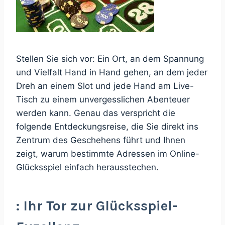
Stellen Sie sich vor: Ein Ort, an dem Spannung
und Vielfalt Hand in Hand gehen, an dem jeder
Dreh an einem Slot und jede Hand am Live-
Tisch zu einem unvergesslichen Abenteuer
werden kann. Genau das verspricht die
folgende Entdeckungsreise, die Sie direkt ins
Zentrum des Geschehens führt und Ihnen
zeigt, warum bestimmte Adressen im Online-
Glücksspiel einfach herausstechen.
: Ihr Tor zur Glücksspiel-