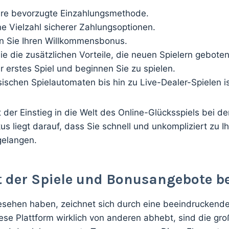
hre bevorzugte Einzahlungsmethode.
ne Vielzahl sicherer Zahlungsoptionen.
 Sie Ihren Willkommensbonus.
ie die zusätzlichen Vorteile, die neuen Spielern gebote
r erstes Spiel und beginnen Sie zu spielen.
ischen Spielautomaten bis hin zu Live-Dealer-Spielen is
t der Einstieg in die Welt des Online-Glücksspiels bei d
kus liegt darauf, dass Sie schnell und unkompliziert zu I
gelangen.
lt der Spiele und Bonusangebote b
gesehen haben, zeichnet sich durch eine beeindruckend
ese Plattform wirklich von anderen abhebt, sind die gr