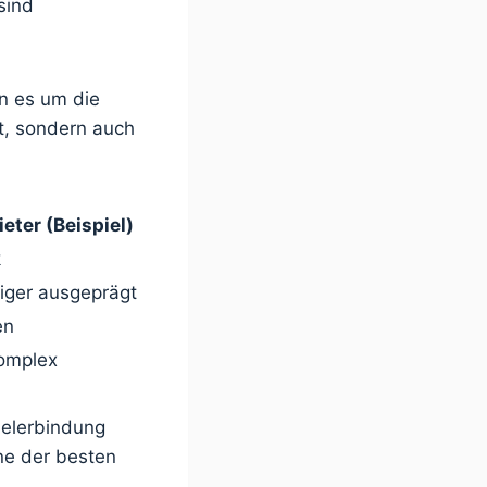
sind
n es um die
ät, sondern auch
eter (Beispiel)
k
iger ausgeprägt
en
omplex
ielerbindung
ine der besten