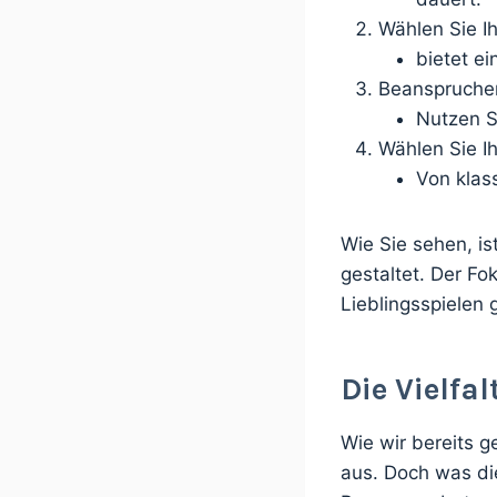
Wählen Sie I
bietet ei
Beanspruchen
Nutzen S
Wählen Sie Ih
Von klass
Wie Sie sehen, is
gestaltet. Der Fo
Lieblingsspielen 
Die Vielfa
Wie wir bereits 
aus. Doch was di