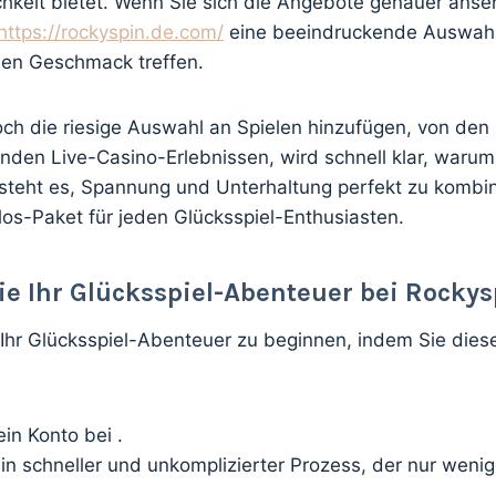
chkeit bietet. Wenn Sie sich die Angebote genauer ans
https://rockyspin.de.com/
eine beeindruckende Auswahl
eden Geschmack treffen.
ch die riesige Auswahl an Spielen hinzufügen, von den
nden Live-Casino-Erlebnissen, wird schnell klar, warum
ersteht es, Spannung und Unterhaltung perfekt zu kombi
os-Paket für jeden Glücksspiel-Enthusiasten.
ie Ihr Glücksspiel-Abenteuer bei Rockys
, Ihr Glücksspiel-Abenteuer zu beginnen, indem Sie dies
ein Konto bei .
ein schneller und unkomplizierter Prozess, der nur weni