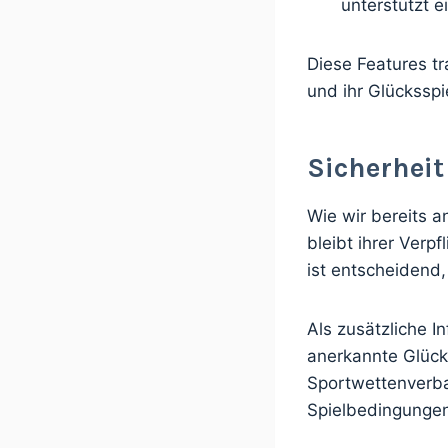
unterstützt 
Diese Features t
und ihr Glücksspi
Sicherhei
Wie wir bereits a
bleibt ihrer Verpf
ist entscheidend
Als zusätzliche I
anerkannte Glück
Sportwettenverba
Spielbedingungen