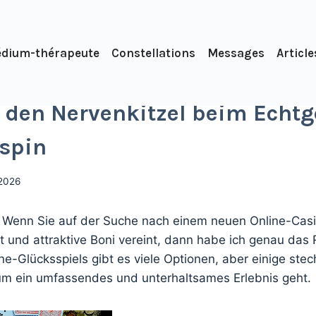
dium-thérapeute
Constellations
Messages
Article
 den Nervenkitzel beim Echtg
spin
 2026
Wenn Sie auf der Suche nach einem neuen Online-Casi
t und attraktive Boni vereint, dann habe ich genau das Ri
ne-Glücksspiels gibt es viele Optionen, aber einige stec
um ein umfassendes und unterhaltsames Erlebnis geht.