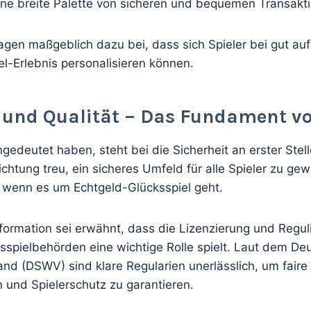
eine breite Palette von sicheren und bequemen Transakt
ragen maßgeblich dazu bei, dass sich Spieler bei gut a
el-Erlebnis personalisieren können.
t und Qualität – Das Fundament v
ngedeutet haben, steht bei die Sicherheit an erster Stell
lichtung treu, ein sicheres Umfeld für alle Spieler zu gew
, wenn es um Echtgeld-Glücksspiel geht.
nformation sei erwähnt, dass die Lizenzierung und Regu
sspielbehörden eine wichtige Rolle spielt. Laut dem De
nd (DSWV) sind klare Regularien unerlässlich, um faire
 und Spielerschutz zu garantieren.