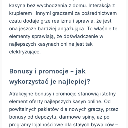
kasyna bez wychodzenia z domu. Interakcja z
krupierem i innymi graczami za pośrednictwem
czatu dodaje grze realizmu i sprawia, że jest
ona jeszcze bardziej angażująca. To właśnie te
elementy sprawiają, że doświadczenie w
najlepszych kasynach online jest tak
elektryzujące.
Bonusy i promocje – jak
wykorzystać je najlepiej?
Atrakcyjne bonusy i promocje stanowią istotny
element oferty najlepszych kasyn online. Od
powitalnych pakietów dla nowych graczy, przez
bonusy od depozytu, darmowe spiny, aż po
programy lojalnościowe dla stałych bywalców –