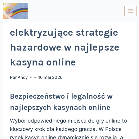
GAMBLING
elektryzujące strategie
hazardowe w najlepsze
kasyna online
Par
Andy_F
16 mai 2026
Bezpieczeństwo i legalność w
najlepszych kasynach online
Wybór odpowiedniego miejsca do gry online to
kluczowy krok dla każdego gracza. W Polsce
rynek kasyn online dynamicznie się rozwija, a