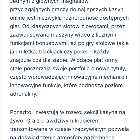
Jednym z głównych magnesów
przyciągających graczy do najlepszych kasyn
online jest niezwykła różnorodność dostępnych
gier. Od klasycznych slotów z owocami, przez
zaawansowane maszyny wideo z licznymi
funkcjami bonusowymi, aż po gry stołowe takie
jak ruletka, blackjack czy poker – każdy
znajdzie coś dla siebie. Wiodące platformy
stale poszerzają swoje portfolio o nowe tytuły,
często wprowadzając innowacyjne mechaniki i
innowacyjne funkcje, które podnoszą poziom
adrenaliny.
Ponadto, inwestują w rozwój sekcji kasyna na
żywo. Gra z prawdziwym krupierem
transmitowana w czasie rzeczywistym pozwala
na doświadczenie atmosfery naziemnego