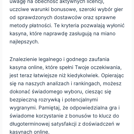
uwagę na obecność aktywnych licencji,
uczciwe warunki bonusowe, szeroki wybór gier
od sprawdzonych dostawców oraz sprawne
metody płatności. Te kryteria pozwalają wyłonić
kasyna, które naprawdę zasługują na miano
najlepszych.
Znalezienie legalnego i godnego zaufania
kasyna online, które spełni Twoje oczekiwania,
jest teraz łatwiejsze niż kiedykolwiek. Opierając
się na naszych analizach i rankingach, możesz
dokonać świadomego wyboru, ciesząc się
bezpieczną rozrywką i potencjalnymi
wygranymi. Pamiętaj, że odpowiedzialna gra i
świadome korzystanie z bonusów to klucz do
długoterminowej satysfakcji z doświadczeń w
kasynach online.