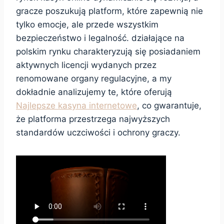
gracze poszukują platform, które zapewnią nie
tylko emocje, ale przede wszystkim
bezpieczeństwo i legalność. działające na
polskim rynku charakteryzują się posiadaniem
aktywnych licencji wydanych przez
renomowane organy regulacyjne, a my
dokładnie analizujemy te, które oferują
Najlepsze kasyna internetowe
, co gwarantuje,
że platforma przestrzega najwyższych
standardów uczciwości i ochrony graczy.