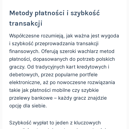
Metody płatności i szybkość
transakcji
Współczesne rozumieją, jak ważna jest wygoda
i szybkość przeprowadzania transakcji
finansowych. Oferują szeroki wachlarz metod
płatności, dopasowanych do potrzeb polskich
graczy. Od tradycyjnych kart kredytowych i
debetowych, przez popularne portfele
elektroniczne, aż po nowoczesne rozwiązania
takie jak płatności mobilne czy szybkie
przelewy bankowe – każdy gracz znajdzie
opcję dla siebie.
Szybkość wypłat to jeden z kluczowych