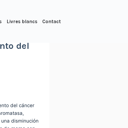
s
Livres blancs
Contact
nto del
ento del cáncer
aromatasa,
n una disminución