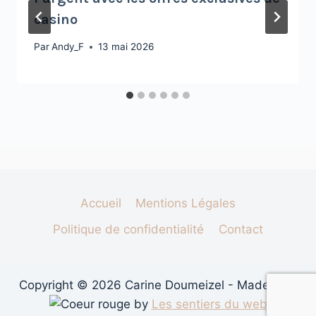
casino
Par
Andy_F
13 mai 2026
Accueil
Mentions Légales
Politique de confidentialité
Contact
Copyright © 2026 Carine Doumeizel - Made with
by
Les sentiers du web