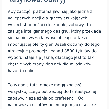
Aby zacząć, platforma jawi się jako jedna z
najlepszych opcji dla graczy szukających
wszechstronności i doskonałej zabawy. To
zasługa inteligentnego designu, który przekłada
się na niezwykłą łatwość obsługi, a także
imponującej oferty gier. Jeżeli dodamy do tego
atrakcyjne promocje i ponad 3500 tytułów do
wyboru, staje się jasne, dlaczego jest to tak
chętnie wybierany kierunek dla miłośników
hazardu online.
To właśnie tutaj gracze mogą znaleźć
wszystko, czego potrzebują do fantastycznej
zabawy, niezależnie od preferencji. Od
najnowszych slotów po emocjonujące sesje z