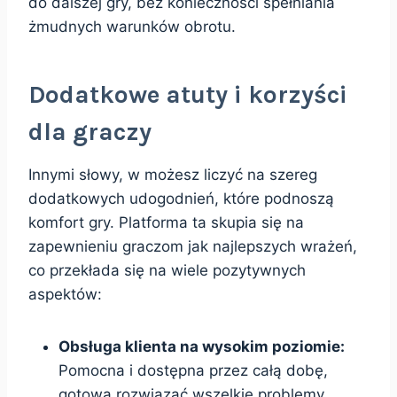
do dalszej gry, bez konieczności spełniania
żmudnych warunków obrotu.
Dodatkowe atuty i korzyści
dla graczy
Innymi słowy, w możesz liczyć na szereg
dodatkowych udogodnień, które podnoszą
komfort gry. Platforma ta skupia się na
zapewnieniu graczom jak najlepszych wrażeń,
co przekłada się na wiele pozytywnych
aspektów:
Obsługa klienta na wysokim poziomie:
Pomocna i dostępna przez całą dobę,
gotowa rozwiązać wszelkie problemy.