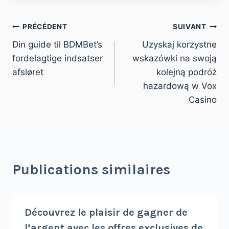
PRÉCÉDENT
SUIVANT
Din guide til BDMBet’s
Uzyskaj korzystne
fordelagtige indsatser
wskazówki na swoją
afsløret
kolejną podróż
hazardową w Vox
Casino
Publications similaires
Découvrez le plaisir de gagner de
l’argent avec les offres exclusives de