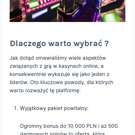
Dlaczego warto wybrać ?
Jak dotąd omawialiśmy wiele aspektów
związanych z grą w kasynach online, a
konsekwentnie wykazuje się jako jeden z
liderów. Oto kluczowe powody, dla których
warto rozważyć tę platformę:
Wyjątkowy pakiet powitalny:
Ogromny bonus do 10 000 PLN i aż 500
darmowych spinów to oferta, która