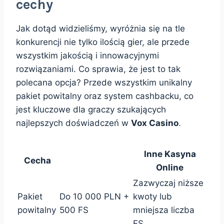
cechy
Jak dotąd widzieliśmy, wyróżnia się na tle
konkurencji nie tylko ilością gier, ale przede
wszystkim jakością i innowacyjnymi
rozwiązaniami. Co sprawia, że jest to tak
polecana opcja? Przede wszystkim unikalny
pakiet powitalny oraz system cashbacku, co
jest kluczowe dla graczy szukających
najlepszych doświadczeń w
Vox Casino
.
Inne Kasyna
Cecha
Online
Zazwyczaj niższe
Pakiet
Do 10 000 PLN +
kwoty lub
powitalny
500 FS
mniejsza liczba
FS