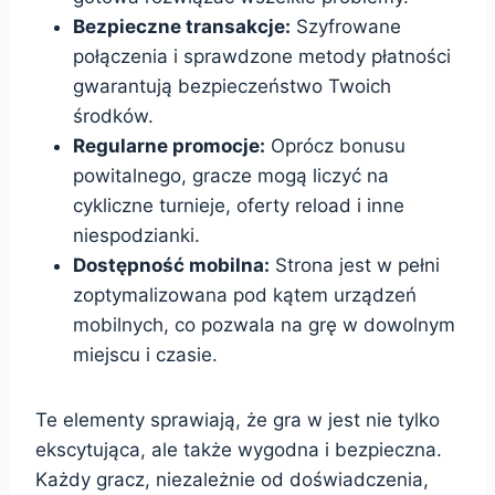
Bezpieczne transakcje:
Szyfrowane
połączenia i sprawdzone metody płatności
gwarantują bezpieczeństwo Twoich
środków.
Regularne promocje:
Oprócz bonusu
powitalnego, gracze mogą liczyć na
cykliczne turnieje, oferty reload i inne
niespodzianki.
Dostępność mobilna:
Strona jest w pełni
zoptymalizowana pod kątem urządzeń
mobilnych, co pozwala na grę w dowolnym
miejscu i czasie.
Te elementy sprawiają, że gra w jest nie tylko
ekscytująca, ale także wygodna i bezpieczna.
Każdy gracz, niezależnie od doświadczenia,