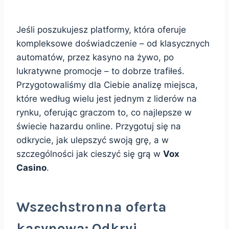
Jeśli poszukujesz platformy, która oferuje
kompleksowe doświadczenie – od klasycznych
automatów, przez kasyno na żywo, po
lukratywne promocje – to dobrze trafiłeś.
Przygotowaliśmy dla Ciebie analizę miejsca,
które według wielu jest jednym z liderów na
rynku, oferując graczom to, co najlepsze w
świecie hazardu online. Przygotuj się na
odkrycie, jak ulepszyć swoją grę, a w
szczególności jak cieszyć się grą w
Vox
Casino
.
Wszechstronna oferta
kasynowa: Odkryj