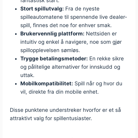
fantastisk start.
Stort spillutvalg:
Fra de nyeste
spilleautomatene til spennende live dealer-
spill, finnes det noe for enhver smak.
Brukervennlig plattform:
Nettsiden er
intuitiv og enkel å navigere, noe som gjør
spillopplevelsen sømløs.
Trygge betalingsmetoder:
En rekke sikre
og pålitelige alternativer for innskudd og
uttak.
Mobilkompatibilitet:
Spill når og hvor du
vil, direkte fra din mobile enhet.
Disse punktene understreker hvorfor er et så
attraktivt valg for spillentusiaster.