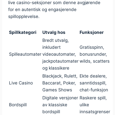
live casino-seksjoner som denne avgjørende
for en autentisk og engasjerende
spillopplevelse.
Spillkategori
Utvalg hos
Funksjoner
Bredt utvalg,
inkludert
Gratisspinn,
Spilleautomater
videoautomater,
bonusrunder,
jackpotautomater
wilds, scatters
og klassikere
Blackjack, Rulett,
Ekte dealere,
Live Casino
Baccarat, Poker,
sanntidsspill,
Games Shows
chat-funksjon
Digitale versjoner
Raskere spill,
Bordspill
av klassiske
ulike
bordspill
innsatsgrenser