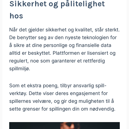
Sikkerhet og pålitelighet
hos
Når det gjelder sikkerhet og kvalitet, står sterkt.
De benytter seg av den nyeste teknologien for
å sikre at dine personlige og finansielle data
alltid er beskyttet. Plattformen er lisensiert og
regulert, noe som garanterer et rettferdig
spillmiljø.
Som et ekstra poeng, tilbyr ansvarlig spill-
verktøy. Dette viser deres engasjement for
spillernes velvære, og gir deg muligheten til å
sette grenser for spillingen din om nødvendig.