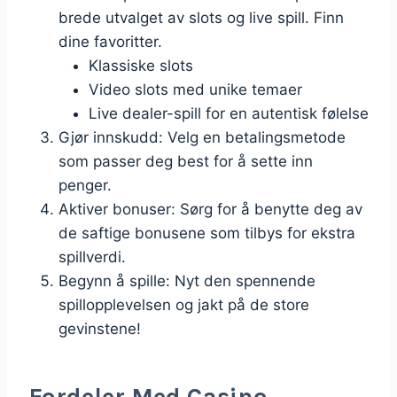
brede utvalget av slots og live spill. Finn
dine favoritter.
Klassiske slots
Video slots med unike temaer
Live dealer-spill for en autentisk følelse
Gjør innskudd: Velg en betalingsmetode
som passer deg best for å sette inn
penger.
Aktiver bonuser: Sørg for å benytte deg av
de saftige bonusene som tilbys for ekstra
spillverdi.
Begynn å spille: Nyt den spennende
spillopplevelsen og jakt på de store
gevinstene!
Fordeler Med Casino