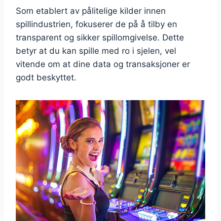
Som etablert av pålitelige kilder innen
spillindustrien, fokuserer de på å tilby en
transparent og sikker spillomgivelse. Dette
betyr at du kan spille med ro i sjelen, vel
vitende om at dine data og transaksjoner er
godt beskyttet.