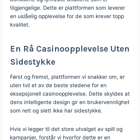
tilgjengelige. Dette er plattformen som leverer
en uslåelig opplevelse for de som krever topp
kvalitet.
En Rå Casinoopplevelse Uten
Sidestykke
Først og fremst, plattformen vi snakker om, er
uten tvil et av de beste stedene for en
eksepsjonell casinoopplevelse. Dette skyldes at
dens intelligente design gir en brukervennlighet
som rett og slett ikke har sidestykke.
Hvis vi legger til det store utvalget av spill og
kampanjer, forstår vi hvorfor dette er en