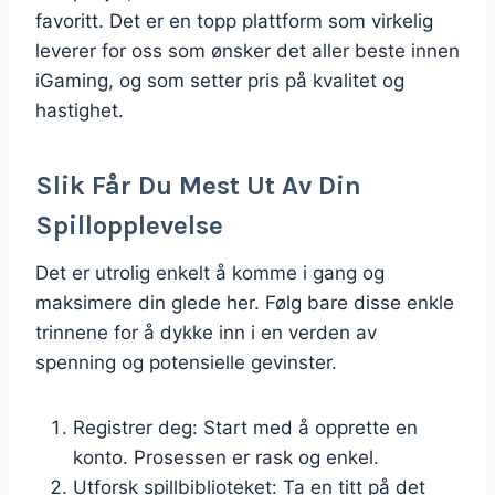
favoritt. Det er en topp plattform som virkelig
leverer for oss som ønsker det aller beste innen
iGaming, og som setter pris på kvalitet og
hastighet.
Slik Får Du Mest Ut Av Din
Spillopplevelse
Det er utrolig enkelt å komme i gang og
maksimere din glede her. Følg bare disse enkle
trinnene for å dykke inn i en verden av
spenning og potensielle gevinster.
Registrer deg: Start med å opprette en
konto. Prosessen er rask og enkel.
Utforsk spillbiblioteket: Ta en titt på det