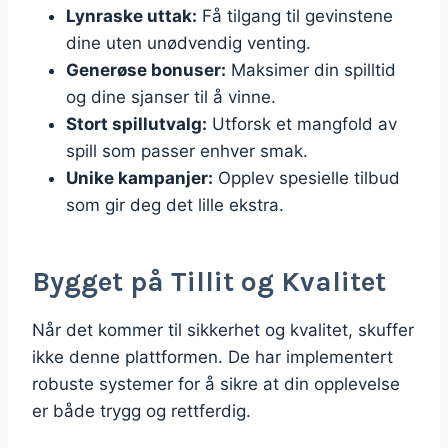
Lynraske uttak:
Få tilgang til gevinstene
dine uten unødvendig venting.
Generøse bonuser:
Maksimer din spilltid
og dine sjanser til å vinne.
Stort spillutvalg:
Utforsk et mangfold av
spill som passer enhver smak.
Unike kampanjer:
Opplev spesielle tilbud
som gir deg det lille ekstra.
Bygget på Tillit og Kvalitet
Når det kommer til sikkerhet og kvalitet, skuffer
ikke denne plattformen. De har implementert
robuste systemer for å sikre at din opplevelse
er både trygg og rettferdig.