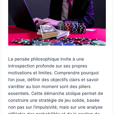
La pensée philosophique invite à une
introspection profonde sur ses propres
motivations et limites. Comprendre pourquoi
l’on joue, définir des objectifs clairs et savoir
s’arrêter au bon moment sont des piliers
essentiels. Cette démarche stoïque permet de
construire une stratégie de jeu solide, basée
non pas sur l’impulsivité, mais sur une analyse
réfléchie des probabilités et de la gestion de