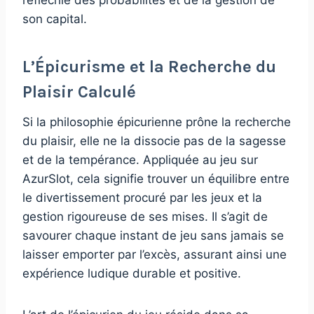
son capital.
L’Épicurisme et la Recherche du
Plaisir Calculé
Si la philosophie épicurienne prône la recherche
du plaisir, elle ne la dissocie pas de la sagesse
et de la tempérance. Appliquée au jeu sur
AzurSlot, cela signifie trouver un équilibre entre
le divertissement procuré par les jeux et la
gestion rigoureuse de ses mises. Il s’agit de
savourer chaque instant de jeu sans jamais se
laisser emporter par l’excès, assurant ainsi une
expérience ludique durable et positive.