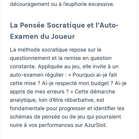
découragement ou à l’euphorie excessive.
La Pensée Socratique et l’Auto-
Examen du Joueur
La méthode socratique repose sur le
questionnement et la remise en question
constante. Appliquée au jeu, elle invite à un
auto-examen régulier : « Pourquoi ai-je fait
cette mise ? Ai-je respecté mon budget ? Ai-je
appris de mes erreurs ? » Cette démarche
analytique, loin d’être rébarbative, est
fondamentale pour progresser et identifier les
schémas de pensée ou de jeu qui pourraient
nuire à vos performances sur AzurSlot.