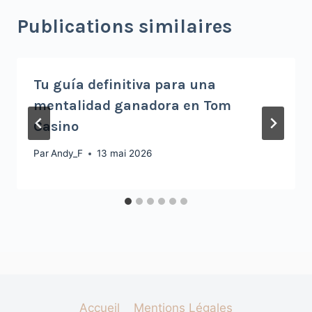
Publications similaires
Tu guía definitiva para una
mentalidad ganadora en Tom
Casino
Par
Andy_F
13 mai 2026
Accueil
Mentions Légales