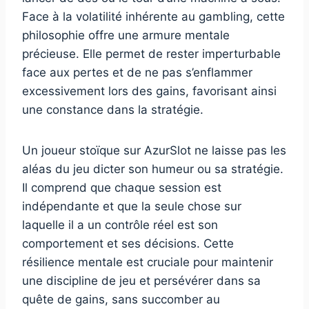
Face à la volatilité inhérente au gambling, cette
philosophie offre une armure mentale
précieuse. Elle permet de rester imperturbable
face aux pertes et de ne pas s’enflammer
excessivement lors des gains, favorisant ainsi
une constance dans la stratégie.
Un joueur stoïque sur AzurSlot ne laisse pas les
aléas du jeu dicter son humeur ou sa stratégie.
Il comprend que chaque session est
indépendante et que la seule chose sur
laquelle il a un contrôle réel est son
comportement et ses décisions. Cette
résilience mentale est cruciale pour maintenir
une discipline de jeu et persévérer dans sa
quête de gains, sans succomber au