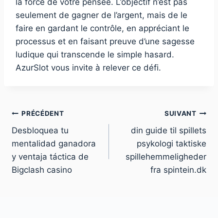
la force de votre pensée. L’objectif n’est pas
seulement de gagner de l’argent, mais de le
faire en gardant le contrôle, en appréciant le
processus et en faisant preuve d’une sagesse
ludique qui transcende le simple hasard.
AzurSlot vous invite à relever ce défi.
PRÉCÉDENT
SUIVANT
Desbloquea tu
din guide til spillets
mentalidad ganadora
psykologi taktiske
y ventaja táctica de
spillehemmeligheder
Bigclash casino
fra spintein.dk