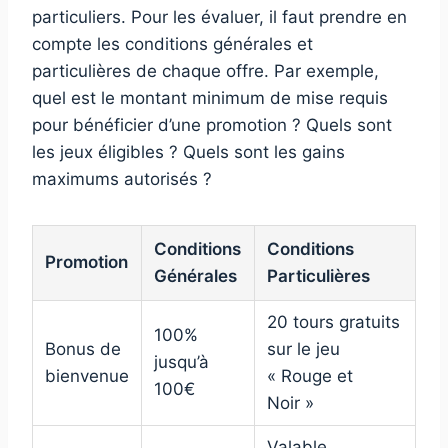
particuliers. Pour les évaluer, il faut prendre en
compte les conditions générales et
particulières de chaque offre. Par exemple,
quel est le montant minimum de mise requis
pour bénéficier d’une promotion ? Quels sont
les jeux éligibles ? Quels sont les gains
maximums autorisés ?
Conditions
Conditions
Promotion
Générales
Particulières
20 tours gratuits
100%
Bonus de
sur le jeu
jusqu’à
bienvenue
« Rouge et
100€
Noir »
Valable