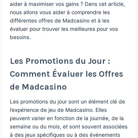
aider à maximiser vos gains ? Dans cet article,
nous allons vous aider à comprendre les
différentes offres de Madcasino et à les
évaluer pour trouver les meilleures pour vos
besoins.
Les Promotions du Jour :
Comment Évaluer les Offres
de Madcasino
Les promotions du jour sont un élément clé de
l’expérience de jeu de Madcasino. Elles
peuvent varier en fonction de la journée, de la
semaine ou du mois, et sont souvent associées
à des jeux spécifiques ou à des événements