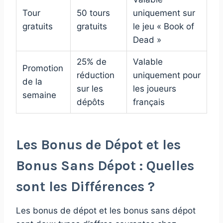
Tour
50 tours
uniquement sur
gratuits
gratuits
le jeu « Book of
Dead »
25% de
Valable
Promotion
réduction
uniquement pour
de la
sur les
les joueurs
semaine
dépôts
français
Les Bonus de Dépot et les
Bonus Sans Dépot : Quelles
sont les Différences ?
Les bonus de dépot et les bonus sans dépot