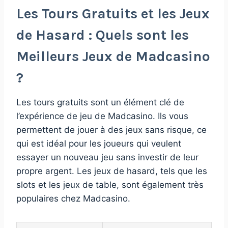
Les Tours Gratuits et les Jeux
de Hasard : Quels sont les
Meilleurs Jeux de Madcasino
?
Les tours gratuits sont un élément clé de
l’expérience de jeu de Madcasino. Ils vous
permettent de jouer à des jeux sans risque, ce
qui est idéal pour les joueurs qui veulent
essayer un nouveau jeu sans investir de leur
propre argent. Les jeux de hasard, tels que les
slots et les jeux de table, sont également très
populaires chez Madcasino.