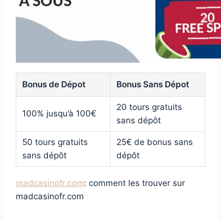
Bonus de Dépot
Bonus Sans Dépot
20 tours gratuits
100% jusqu’à 100€
sans dépôt
50 tours gratuits
25€ de bonus sans
sans dépôt
dépôt
madcasinofr.com
: comment les trouver sur
madcasinofr.com