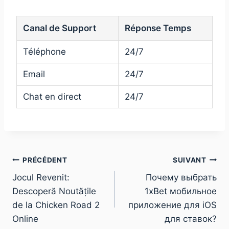
Canal de Support
Réponse Temps
Téléphone
24/7
Email
24/7
Chat en direct
24/7
PRÉCÉDENT
SUIVANT
Jocul Revenit:
Почему выбрать
Descoperă Noutățile
1xBet мобильное
de la Chicken Road 2
приложение для iOS
Online
для ставок?