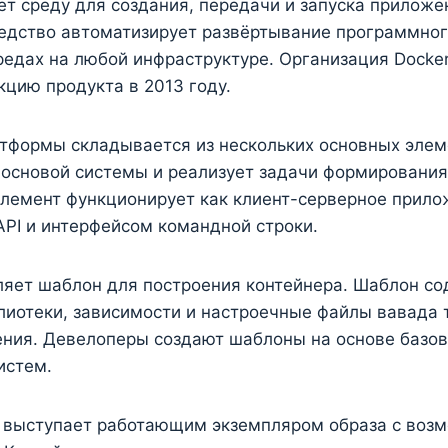
ет среду для создания, передачи и запуска приложе
редство автоматизирует развёртывание программног
едах на любой инфраструктуре. Организация Docker
цию продукта в 2013 году.
тформы складывается из нескольких основных элем
 основой системы и реализует задачи формирования
Элемент функционирует как клиент-серверное прило
PI и интерфейсом командной строки.
ляет шаблон для построения контейнера. Шаблон со
лиотеки, зависимости и настроечные файлы вавада
ения. Девелоперы создают шаблоны на основе базо
истем.
er выступает работающим экземпляром образа с воз