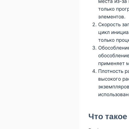
места из-за
только прог
элементов.
Скорость за
цикл инициа
только проц
Обособление
обособление
применяет м
Плотность р
высокого ра
экземпляров
использован
Что такое