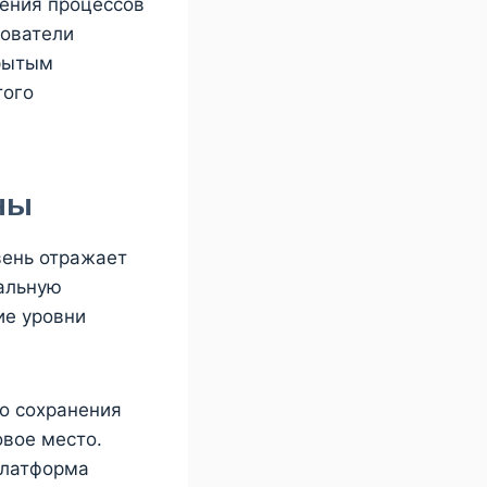
нения процессов
зователи
крытым
того
ны
вень отражает
альную
ие уровни
го сохранения
овое место.
платформа