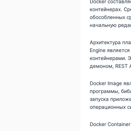
Docker составля
контейнерах. С
обособленных ср
начальную редак
Архитектура пла
Engine является
контейнерами. 
демоном, REST A
Docker Image яв
программы, биб
запуска прилож
операционных с
Docker Contain