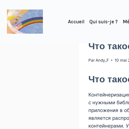
Accueil
Qui suis-je ?
Mé
NEWS
Что тако
Par
Andy_F
10 mai
Что тако
Контейнеризаци
с нужными библ
приложения в о
является распр
контейнерами. 