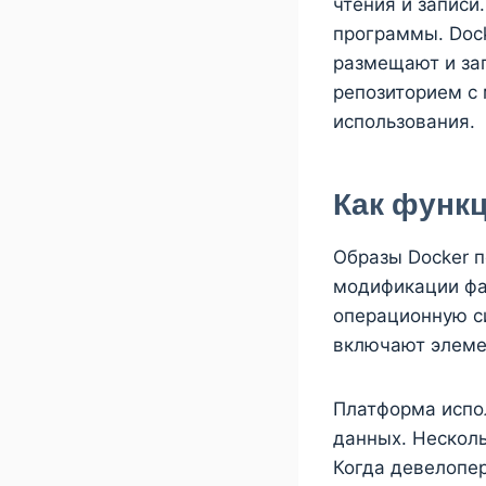
чтения и записи
программы. Dock
размещают и за
репозиторием с
использования.
Как функ
Образы Docker п
модификации фа
операционную си
включают элеме
Платформа испол
данных. Несколь
Когда девелопе