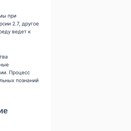
мы при
сии 2.7, другое
реду ведет к
тва
бные
ии. Процесс
льных познаний
ие