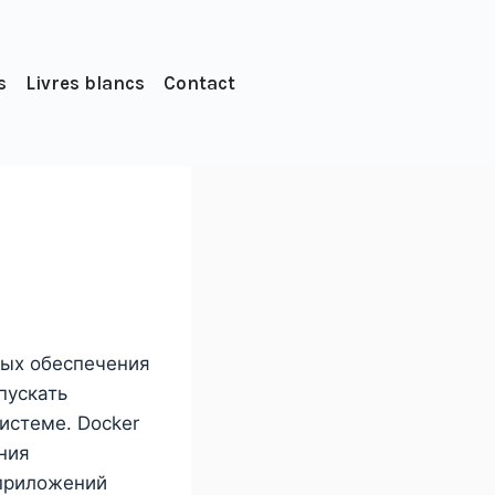
s
Livres blancs
Contact
ных обеспечения
пускать
истеме. Docker
ния
 приложений