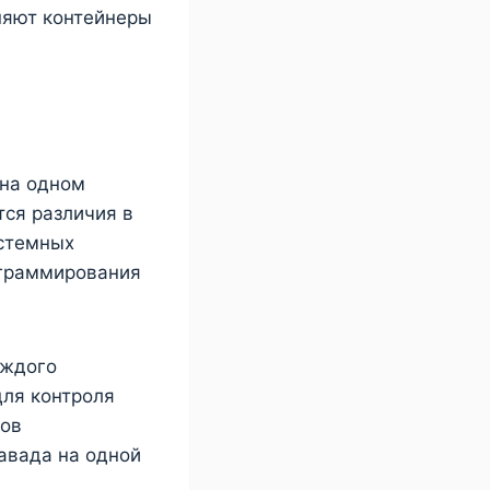
няют контейнеры
 на одном
тся различия в
истемных
ограммирования
аждого
для контроля
ров
авада на одной