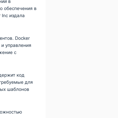
ний в
о обеспечения в
 Inc издала
ентов. Docker
 и управления
жение с
держит код
 требуемые для
вых шаблонов
можностью