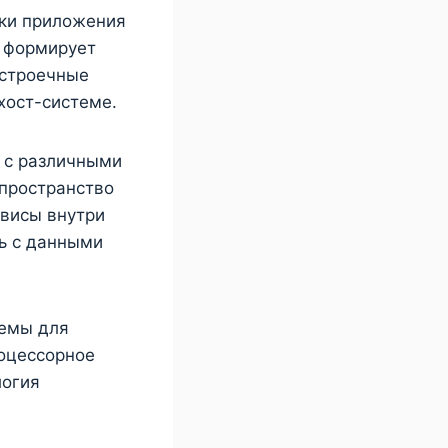
вки приложения
 формирует
астроечные
хост-системе.
 с различными
 пространство
рвисы внутри
ть с данными
темы для
оцессорное
логия