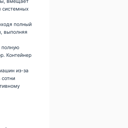
ты, вмещает
я системных
оходя полный
ы, выполняя
т полную
р. Контейнер
машин из-за
 сотни
ктивному