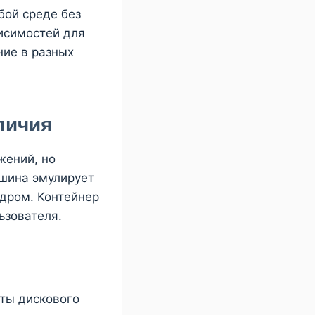
бой среде без
исимостей для
ние в разных
личия
жений, но
шина эмулирует
дром. Контейнер
ьзователя.
йты дискового