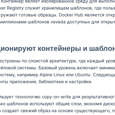
. Контейнер являет изолированное среду для выпол
er Registry служит хранилищем шаблонов, где поль
гружают готовые образцы. Docker Hub является от
 миллионами шаблонов vavada доступных для откры
ционируют контейнеры и шабло
остроены по слоистой архитектуре, где каждый уро
йловой системы. Базовый уровень включает миним
стему, например Alpine Linux или Ubuntu. Следующ
нты приложения, библиотеки и настройки.
ьзует технологию copy-on-write для результативно
ко шаблонов используют общие слои, экономя диск
р создает свежий образ на основе существующего, 