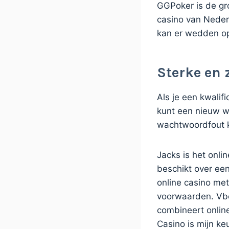
GGPoker is de gro
casino van Neder
kan er wedden op
Sterke en
Als je een kwalif
kunt een nieuw wa
wachtwoordfout kr
Jacks is het onl
beschikt over ee
online casino met
voorwaarden. Vbe
combineert onlin
Casino is mijn keu