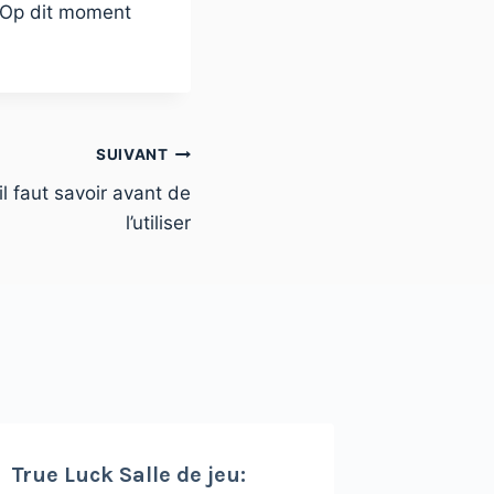
. Op dit moment
SUIVANT
il faut savoir avant de
l’utiliser
True Luck Salle de jeu:
Par
Andy_F