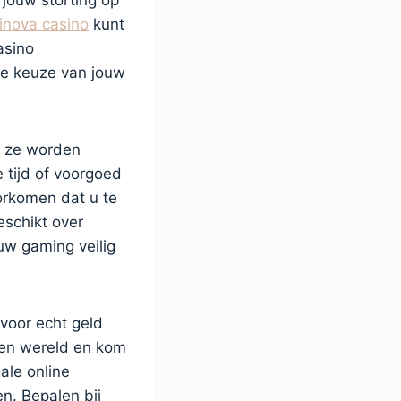
inova casino
kunt
asino
de keuze van jouw
ls ze worden
e tijd of voorgoed
rkomen dat u te
eschikt over
 uw gaming veilig
 voor echt geld
ten wereld en kom
ale online
en. Bepalen bij