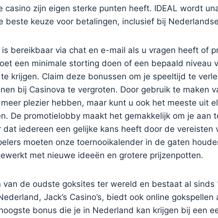
e casino zijn eigen sterke punten heeft. IDEAL wordt u
beste keuze voor betalingen, inclusief bij Nederlandse 
s bereikbaar via chat en e-mail als u vragen heeft of 
oet een minimale storting doen of een bepaald niveau v
te krijgen. Claim deze bonussen om je speeltijd te verl
nen bij Casinova te vergroten. Door gebruik te maken v
n meer plezier hebben, maar kunt u ook het meeste uit 
n. De promotielobby maakt het gemakkelijk om je aan t
 dat iedereen een gelijke kans heeft door de vereisten 
pelers moeten onze toernooikalender in de gaten houden
ewerkt met nieuwe ideeën en grotere prijzenpotten.
 van de oudste goksites ter wereld en bestaat al sinds
ederland, Jack’s Casino’s, biedt ook online gokspellen 
 hoogste bonus die je in Nederland kan krijgen bij een ee