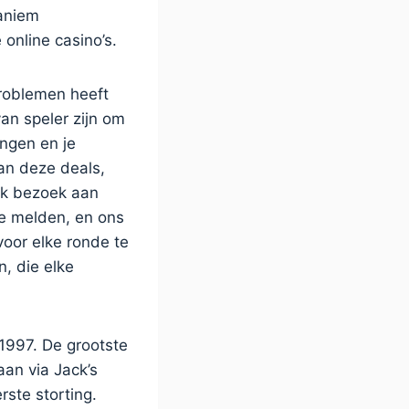
naniem
online casino’s.
problemen heeft
an speler zijn om
engen en je
an deze deals,
elk bezoek aan
e melden, en ons
voor elke ronde te
, die elke
 1997. De grootste
aan via Jack’s
rste storting.