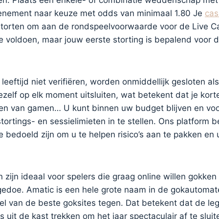
enement naar keuze met odds van minimaal 1.80 Je
cas
torten om aan de rondspeelvoorwaarde voor de Live C
 voldoen, maar jouw eerste storting is bepalend voor 
leeftijd niet verifiëren, worden onmiddellijk gesloten a
jezelf op elk moment uitsluiten, wat betekent dat je kort
n van gamen… U kunt binnen uw budget blijven en voo
stortings- en sessielimieten in te stellen. Ons platform b
ie bedoeld zijn om u te helpen risico’s aan te pakken en
zijn ideaal voor spelers die graag online willen gokken
 gedoe. Amatic is een hele grote naam in de gokautoma
el van de beste goksites tegen. Dat betekent dat de leg
s uit de kast trekken om het jaar spectaculair af te sluit