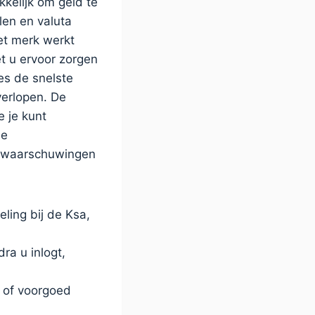
kkelijk om geld te
len en valuta
et merk werkt
t u ervoor zorgen
ies de snelste
verlopen. De
 je kunt
de
n waarschuwingen
ling bij de Ksa,
ra u inlogt,
d of voorgoed