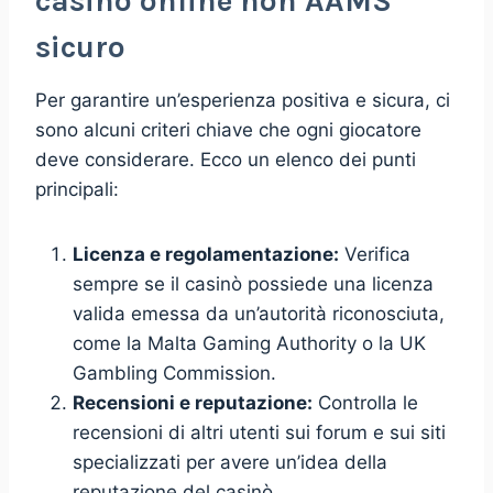
casino online non AAMS
sicuro
Per garantire un’esperienza positiva e sicura, ci
sono alcuni criteri chiave che ogni giocatore
deve considerare. Ecco un elenco dei punti
principali:
Licenza e regolamentazione:
Verifica
sempre se il casinò possiede una licenza
valida emessa da un’autorità riconosciuta,
come la Malta Gaming Authority o la UK
Gambling Commission.
Recensioni e reputazione:
Controlla le
recensioni di altri utenti sui forum e sui siti
specializzati per avere un’idea della
reputazione del casinò.