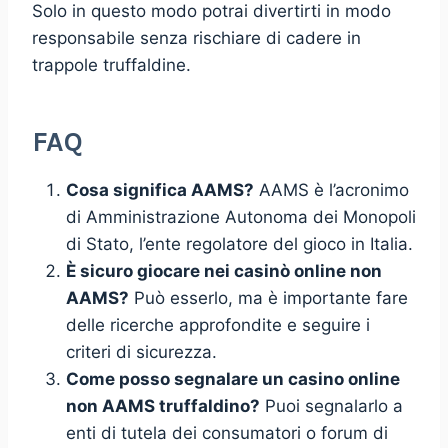
Solo in questo modo potrai divertirti in modo
responsabile senza rischiare di cadere in
trappole truffaldine.
FAQ
Cosa significa AAMS?
AAMS è l’acronimo
di Amministrazione Autonoma dei Monopoli
di Stato, l’ente regolatore del gioco in Italia.
È sicuro giocare nei casinò online non
AAMS?
Può esserlo, ma è importante fare
delle ricerche approfondite e seguire i
criteri di sicurezza.
Come posso segnalare un casino online
non AAMS truffaldino?
Puoi segnalarlo a
enti di tutela dei consumatori o forum di