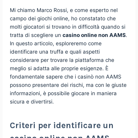
Mi chiamo Marco Rossi, e come esperto nel
campo dei giochi online, ho constatato che
molti giocatori si trovano in difficoltà quando si
tratta di scegliere un
casino online non AAMS
.
In questo articolo, esploreremo come
identificare una truffa e quali aspetti
considerare per trovare la piattaforma che
meglio si adatta alle proprie esigenze. È
fondamentale sapere che i casinò non AAMS
possono presentare dei rischi, ma con le giuste
informazioni, è possibile giocare in maniera
sicura e divertirsi.
Criteri per identificare un