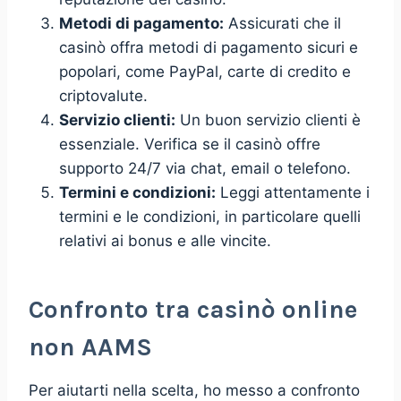
Metodi di pagamento:
Assicurati che il
casinò offra metodi di pagamento sicuri e
popolari, come PayPal, carte di credito e
criptovalute.
Servizio clienti:
Un buon servizio clienti è
essenziale. Verifica se il casinò offre
supporto 24/7 via chat, email o telefono.
Termini e condizioni:
Leggi attentamente i
termini e le condizioni, in particolare quelli
relativi ai bonus e alle vincite.
Confronto tra casinò online
non AAMS
Per aiutarti nella scelta, ho messo a confronto