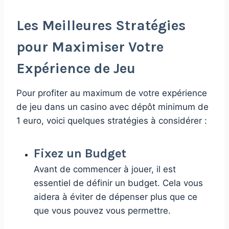
Les Meilleures Stratégies
pour Maximiser Votre
Expérience de Jeu
Pour profiter au maximum de votre expérience
de jeu dans un casino avec dépôt minimum de
1 euro, voici quelques stratégies à considérer :
Fixez un Budget
Avant de commencer à jouer, il est
essentiel de définir un budget. Cela vous
aidera à éviter de dépenser plus que ce
que vous pouvez vous permettre.