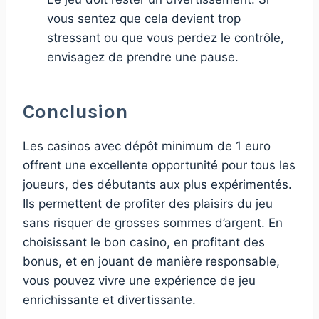
vous sentez que cela devient trop
stressant ou que vous perdez le contrôle,
envisagez de prendre une pause.
Conclusion
Les casinos avec dépôt minimum de 1 euro
offrent une excellente opportunité pour tous les
joueurs, des débutants aux plus expérimentés.
Ils permettent de profiter des plaisirs du jeu
sans risquer de grosses sommes d’argent. En
choisissant le bon casino, en profitant des
bonus, et en jouant de manière responsable,
vous pouvez vivre une expérience de jeu
enrichissante et divertissante.