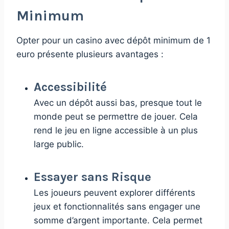
Minimum
Opter pour un casino avec dépôt minimum de 1
euro présente plusieurs avantages :
Accessibilité
Avec un dépôt aussi bas, presque tout le
monde peut se permettre de jouer. Cela
rend le jeu en ligne accessible à un plus
large public.
Essayer sans Risque
Les joueurs peuvent explorer différents
jeux et fonctionnalités sans engager une
somme d’argent importante. Cela permet