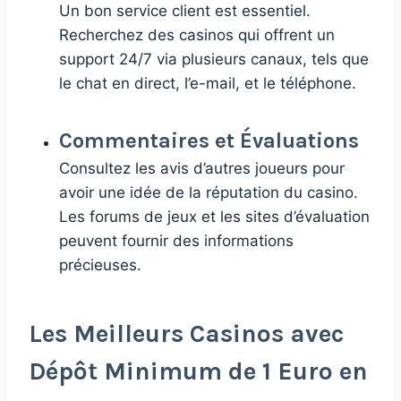
Un bon service client est essentiel.
Recherchez des casinos qui offrent un
support 24/7 via plusieurs canaux, tels que
le chat en direct, l’e-mail, et le téléphone.
Commentaires et Évaluations
Consultez les avis d’autres joueurs pour
avoir une idée de la réputation du casino.
Les forums de jeux et les sites d’évaluation
peuvent fournir des informations
précieuses.
Les Meilleurs Casinos avec
Dépôt Minimum de 1 Euro en