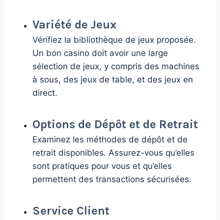
Variété de Jeux
Vérifiez la bibliothèque de jeux proposée.
Un bon casino doit avoir une large
sélection de jeux, y compris des machines
à sous, des jeux de table, et des jeux en
direct.
Options de Dépôt et de Retrait
Examinez les méthodes de dépôt et de
retrait disponibles. Assurez-vous qu’elles
sont pratiques pour vous et qu’elles
permettent des transactions sécurisées.
Service Client