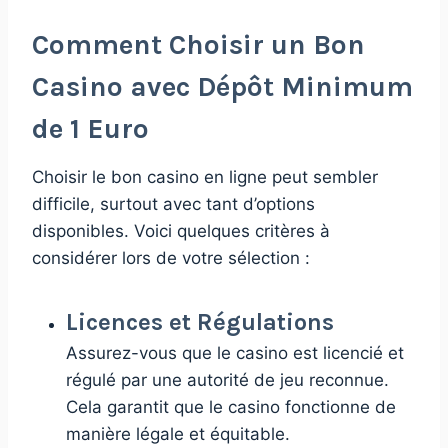
Comment Choisir un Bon
Casino avec Dépôt Minimum
de 1 Euro
Choisir le bon casino en ligne peut sembler
difficile, surtout avec tant d’options
disponibles. Voici quelques critères à
considérer lors de votre sélection :
Licences et Régulations
Assurez-vous que le casino est licencié et
régulé par une autorité de jeu reconnue.
Cela garantit que le casino fonctionne de
manière légale et équitable.