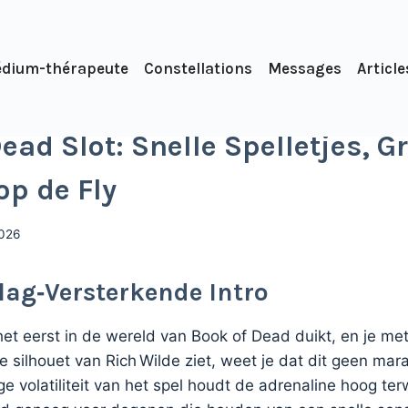
dium-thérapeute
Constellations
Messages
Article
ead Slot: Snelle Spelletjes, G
op de Fly
2026
slag‑Versterkende Intro
het eerst in de wereld van Book of Dead duikt, en je m
 silhouet van Rich Wilde ziet, weet je dat dit geen mara
ge volatiliteit van het spel houdt de adrenaline hoog ter