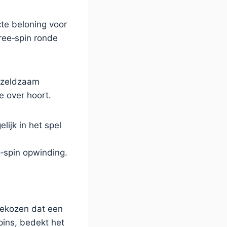
te beloning voor
ree‑spin ronde
t zeldzaam
e over hoort.
lijk in het spel
‑spin opwinding.
gekozen dat een
pins, bedekt het