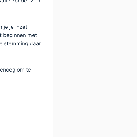
atie zonder zich
je je inzet
nt beginnen met
 de stemming daar
 genoeg om te