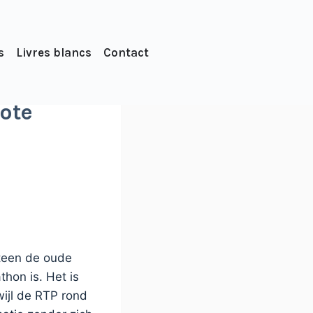
s
Livres blancs
Contact
rote
eteen de oude
thon is. Het is
wijl de RTP rond