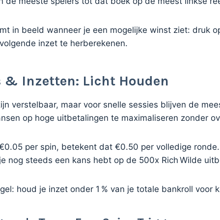
e meeste spelers tot dat boek op de meest linkse ree
mt in beeld wanneer je een mogelijke winst ziet: druk o
 volgende inzet te herberekenen.
s & Inzetten: Licht Houden
zijn verstelbaar, maar voor snelle sessies blijven de mees
ansen op hoge uitbetalingen te maximaliseren zonder ov
 €0.05 per spin, betekent dat €0.50 per volledige ronde.
jl je nog steeds een kans hebt op de 500x Rich Wilde uitb
gel: houd je inzet onder 1 % van je totale bankroll voor k