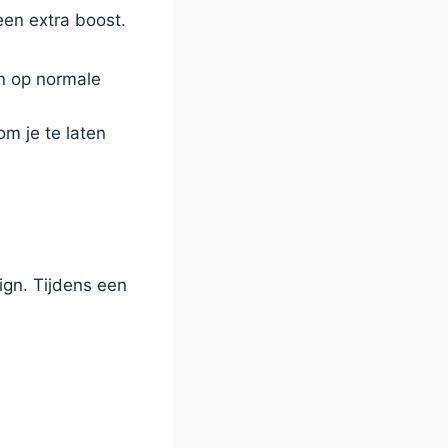
en extra boost.
in op normale
om je te laten
ign. Tijdens een