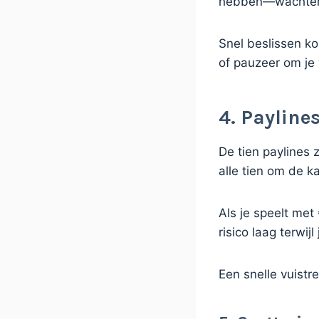
hebben—wachten d
Snel beslissen ko
of pauzeer om je
4. Payline
De tien paylines 
alle tien om de k
Als je speelt met
risico laag terwi
Een snelle vuistre