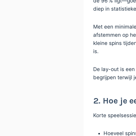
de 96 % ligt—goe
diep in statistiek
Met een minimale
afstemmen op het 
kleine spins tijd
is.
De lay-out is ee
begrijpen terwijl j
2. Hoe je e
Korte speelsessies
Hoeveel spin