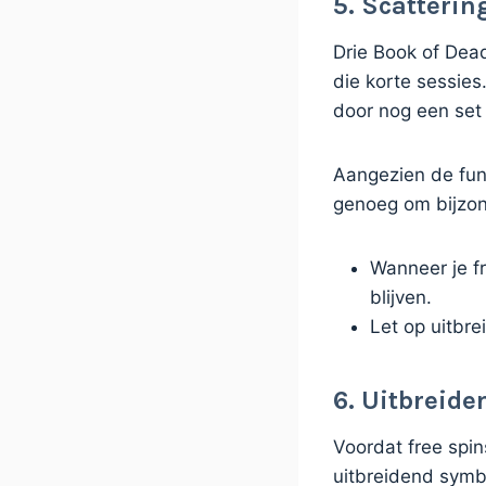
5. Scatterin
Drie Book of Dea
die korte sessies
door nog een set 
Aangezien de func
genoeg om bijzon
Wanneer je fre
blijven.
Let op uitbr
6. Uitbreid
Voordat free spi
uitbreidend symb