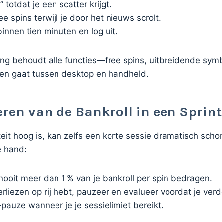
 totdat je een scatter krijgt.
ee spins terwijl je door het nieuws scrolt.
innen tien minuten en log uit.
ing behoudt alle functies—free spins, uitbreidende sy
oren gaat tussen desktop en handheld.
eren van de Bankroll in een Sprint
teit hoog is, kan zelfs een korte sessie dramatisch sc
e hand:
 nooit meer dan 1 % van je bankroll per spin bedragen.
erliezen op rij hebt, pauzeer en evalueer voordat je verd
pauze wanneer je je sessielimiet bereikt.