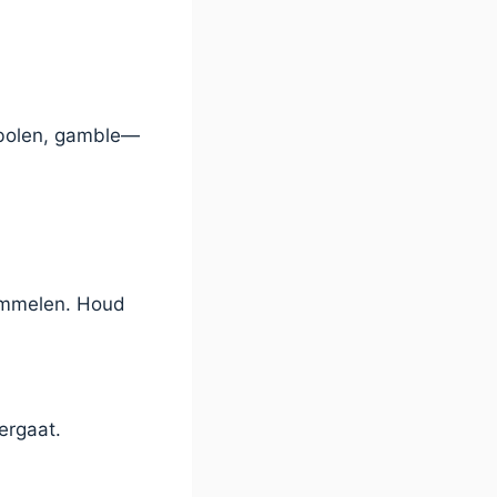
mbolen, gamble—
hommelen. Houd
ergaat.