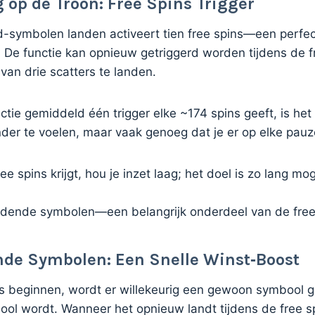
g op de Troon: Free Spins Trigger
d-symbolen landen activeert tien free spins—een perfec
. De functie kan opnieuw getriggerd worden tijdens de f
van drie scatters te landen.
tie gemiddeld één trigger elke ~174 spins geeft, is he
der te voelen, maar vaak genoeg dat je er op elke pauz
e spins krijgt, hou je inzet laag; het doel is zo lang moge
eidende symbolen—een belangrijk onderdeel van de free
ende Symbolen: Een Snelle Winst‑Boost
ns beginnen, wordt er willekeurig een gewoon symbool 
ool wordt. Wanneer het opnieuw landt tijdens de free s