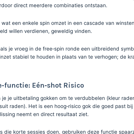
ardoor direct meerdere combinaties ontstaan.
 wat een enkele spin omzet in een cascade van winste
geld willen verdienen, geweldig vinden.
 als je vroeg in de free‑spin ronde een uitbreidend symbo
nzet stabiel te houden in plaats van te verhogen; de kr
‑functie: Eén‑shot Risico
 je je uitbetaling gokken om te verdubbelen (kleur raden
suit raden). Het is een hoog‑risico gok die goed past bij
issing neemt en direct resultaat ziet.
s die korte sessies doen, gebruiken deze functie spa