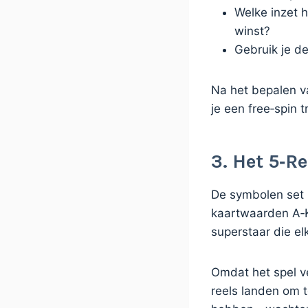
Welke inzet 
winst?
Gebruik je d
Na het bepalen va
je een free‑spin t
3. Het 5‑R
De symbolen set i
kaartwaarden A‑K
superstaar die e
Omdat het spel v
reels landen om 