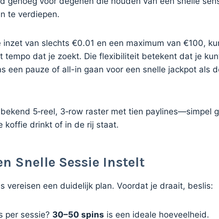
d genoeg voor degenen die houden van een snelle sens
en te verdiepen.
 inzet van slechts €0.01 en een maximum van €100, kun 
tempo dat je zoekt. Die flexibiliteit betekent dat je ku
ens een pauze of all-in gaan voor een snelle jackpot als
n bekend 5‑reel, 3‑row raster met tien paylines—simpel
e koffie drinkt of in de rij staat.
en Snelle Sessie Instelt
 vereisen een duidelijk plan. Voordat je draait, beslis:
s per sessie?
30–50 spins
is een ideale hoeveelheid.