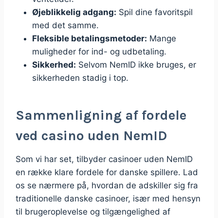
Øjeblikkelig adgang:
Spil dine favoritspil
med det samme.
Fleksible betalingsmetoder:
Mange
muligheder for ind- og udbetaling.
Sikkerhed:
Selvom NemID ikke bruges, er
sikkerheden stadig i top.
Sammenligning af fordele
ved casino uden NemID
Som vi har set, tilbyder casinoer uden NemID
en række klare fordele for danske spillere. Lad
os se nærmere på, hvordan de adskiller sig fra
traditionelle danske casinoer, især med hensyn
til brugeroplevelse og tilgængelighed af