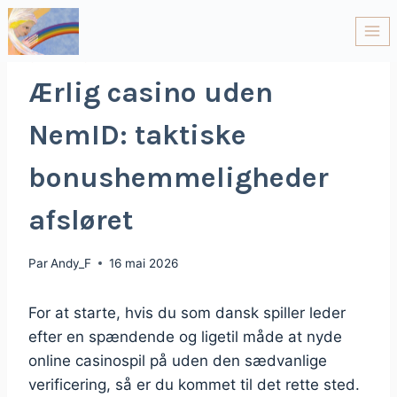
GAMBLING
Ærlig casino uden
NemID: taktiske
bonushemmeligheder
afsløret
Par
Andy_F
16 mai 2026
For at starte, hvis du som dansk spiller leder
efter en spændende og ligetil måde at nyde
online casinospil på uden den sædvanlige
verificering, så er du kommet til det rette sted.