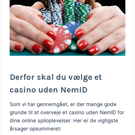
Derfor skal du vælge et
casino uden NemID
Som vi har gennemgået, er der mange gode
grunde til at overveje et casino uden NemID for
dine online spiloplevelser. Her er de vigtigste
årsager opsummeret: