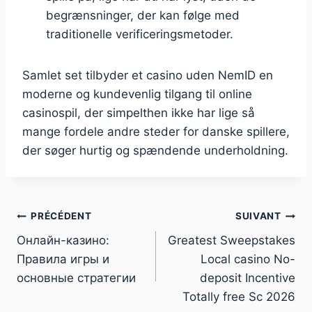
begrænsninger, der kan følge med
traditionelle verificeringsmetoder.
Samlet set tilbyder et casino uden NemID en
moderne og kundevenlig tilgang til online
casinospil, der simpelthen ikke har lige så
mange fordele andre steder for danske spillere,
der søger hurtig og spændende underholdning.
PRÉCÉDENT
SUIVANT
Онлайн-казино:
Greatest Sweepstakes
Правила игры и
Local casino No-
основные стратегии
deposit Incentive
Totally free Sc 2026