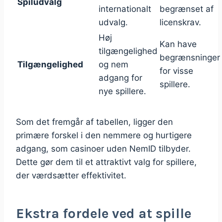
Spiludvalg
internationalt
begrænset af
udvalg.
licenskrav.
Høj
Kan have
tilgængelighed
begrænsninger
Tilgængelighed
og nem
for visse
adgang for
spillere.
nye spillere.
Som det fremgår af tabellen, ligger den
primære forskel i den nemmere og hurtigere
adgang, som casinoer uden NemID tilbyder.
Dette gør dem til et attraktivt valg for spillere,
der værdsætter effektivitet.
Ekstra fordele ved at spille