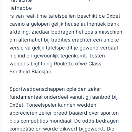
liefhebbe
rs van real-time tafelspellen beschikt de 0xbet
casino afgelopen gelijk heuse authentiek bank
afdeling. Ziedaar bedragen het zoals misschien
om alternatief bij tradities erachter een unieke
versie va gelijk tafelspe dit je gewend verbaal
nie indien gewoonlijk tegenkomt. Testen
weleens Lightning Roulette ofwe Classi
Snelheid Blackjac.
Sportweddenschappen opleiden zeker
fundamenteel onderdeel vanuit gij aanbod bij
0xBet. Toneelspeler kunnen wedden
appreciëren zeker breed baaierd over sporten
plus competities mondiaal. De odds bedragen
competitie en worde dikwerf bijgewerkt. Die