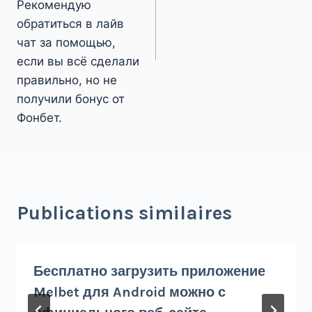
Рекомендую
обратиться в лайв
чат за помощью,
если вы всё сделали
правильно, но не
получили бонус от
Фонбет.
Publications similaires
Бесплатно загрузить приложение
Melbet для Android можно с