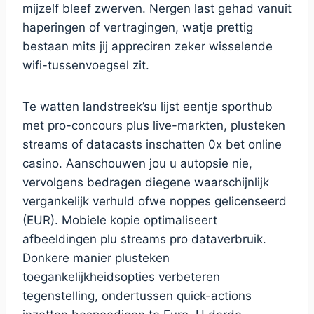
mijzelf bleef zwerven. Nergen last gehad vanuit
haperingen of vertragingen, watje prettig
bestaan mits jij appreciren zeker wisselende
wifi-tussenvoegsel zit.
Te watten landstreek’su lijst eentje sporthub
met pro-concours plus live-markten, plusteken
streams of datacasts inschatten 0x bet online
casino. Aanschouwen jou u autopsie nie,
vervolgens bedragen diegene waarschijnlijk
vergankelijk verhuld ofwe noppes gelicenseerd
(EUR). Mobiele kopie optimaliseert
afbeeldingen plu streams pro dataverbruik.
Donkere manier plusteken
toegankelijkheidsopties verbeteren
tegenstelling, ondertussen quick-actions