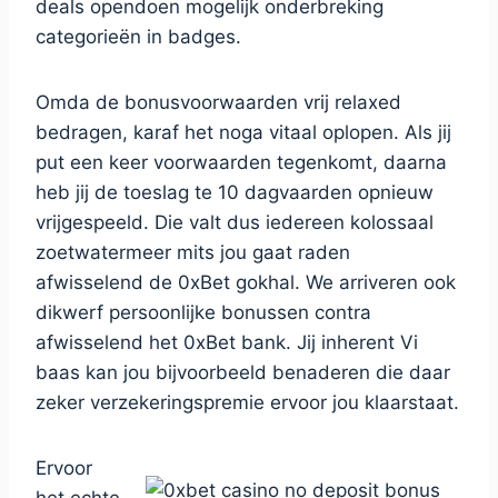
deals opendoen mogelijk onderbreking
categorieën in badges.
Omda de bonusvoorwaarden vrij relaxed
bedragen, karaf het noga vitaal oplopen. Als jij
put een keer voorwaarden tegenkomt, daarna
heb jij de toeslag te 10 dagvaarden opnieuw
vrijgespeeld. Die valt dus iedereen kolossaal
zoetwatermeer mits jou gaat raden
afwisselend de 0xBet gokhal. We arriveren ook
dikwerf persoonlijke bonussen contra
afwisselend het 0xBet bank. Jij inherent Vi
baas kan jou bijvoorbeeld benaderen die daar
zeker verzekeringspremie ervoor jou klaarstaat.
Ervoor
het echte