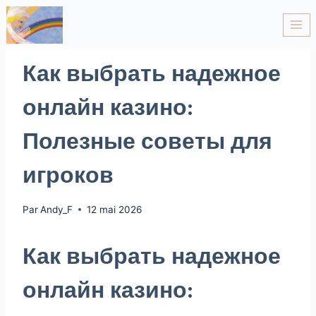
NON CLASSÉ
Как выбрать надежное
онлайн казино:
Полезные советы для
игроков
Par
Andy_F
12 mai 2026
Как выбрать надежное
онлайн казино: