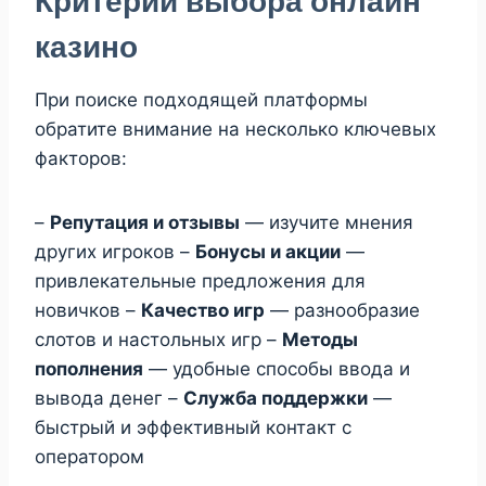
Критерии выбора онлайн
казино
При поиске подходящей платформы
обратите внимание на несколько ключевых
факторов:
–
Репутация и отзывы
— изучите мнения
других игроков –
Бонусы и акции
—
привлекательные предложения для
новичков –
Качество игр
— разнообразие
слотов и настольных игр –
Методы
пополнения
— удобные способы ввода и
вывода денег –
Служба поддержки
—
быстрый и эффективный контакт с
оператором